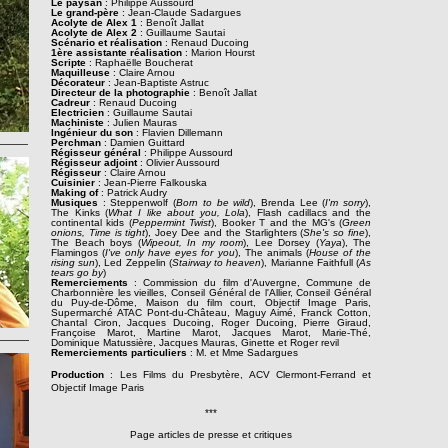
Le paysan
: Philippe Aussourd
Le grand-père
: Jean-Claude Sadargues
Acolyte de Alex 1
: Benoît Jallat
Acolyte de Alex 2
: Guillaume Sautai
Scénario et réalisation
: Renaud Ducoing
1ère assistante réalisation
: Marion Hourst
Scripte
: Raphaël
le Boucherat
Maquilleuse
: Claire Arnou
Décorateur
: Jean-Baptiste Astruc
Directeur de la photographie
: Benoît Jallat
Cadreur
: Renaud Ducoing
Electricien
: Guillaume Sautai
Machiniste
: Julien Mauras
Ingénieur du son
: Flavien Dillemann
Perchman
: Damien Guittard
Régisseur général
: Philippe Aussourd
Régisseur adjoint
: Olivier Aussourd
Régisseur
: Claire Arnou
Cuisinier
: Jean-Pierre Falkouska
Making of
: Patrick Audry
Musiques
: Steppenwolf (
Born to be wild
), Brenda Lee (
I'm sorry
),
The Kinks (
What I like about you, Lola
), Flash cadillacs and the
continental kids (
Peppermint Twist
), Booker T and the MG's (
Green
onions, Time is tight
), Joey Dee and the Starlighters (
She's so fine
),
The Beach boys (
Wipeout, In my room
), Lee Dorsey (
Yaya
), The
Flamingos (
I've only have eyes for you
), The animals (
House of the
rising sun
), Led Zeppelin (
Stairway to heaven
), Marianne Faithfull (
As
tears go by
)
Remerciements
: Commission du film d'Auvergne, Commune de
Charbonnière les vieilles, Conseil Général de l'Allier, Conseil Général
du Puy-de-Dôme, Maison du film court, Objectif Image Paris,
Supermarché ATAC Pont-du-Château, Maguy Aimé, Franck Cotton,
Chantal Ciron, Jacques Ducoing, Roger Ducoing, Pierre Giraud,
Françoise Marot, Martine Marot, Jacques Marot, Marie-Thé,
Dominique Matussière, Jacques Mauras, Ginette et Roger revil
Remerciements particuliers
: M. et Mme Sadargues
Production
: Les Films du Presbytère, ACV Clermont-Ferrand et
Objectif Image Paris
***
Page articles de presse et critiques