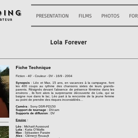
oing
PRESENTATION
FILMS
PHOTOS
FOR
ateur
Lola Forever
Fiche Technique
Fiction - 40' - Couleur - DV - 16/9 - 2004
Synopsis
: Léo et Max, 15 ans, en vacances à la campagne, font
les 400 coups au rythme des chansons sixtes de leurs grands-
parents. Résignés devant l’absence de présence féminine dans les
environs , ils font alors la surprenante découverte de Lola, qui se
baigne nue dans le lac. Léo part à la rencontre de la jeune femme
au point de prendre des risques inconsidérés…
Caméra
: Sony DSR-PD150
Support de tournage
: DVcam
Supports de diffusion
: DV
Equipe
:
Léo
: Michaël Aussourd
Lola
: Katia O'Wallis
Max
: Sébastien Paraire
Alex
: Clément Rouault